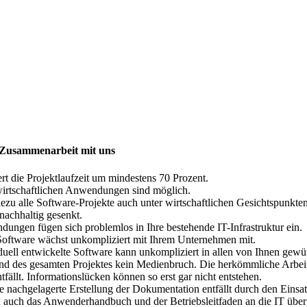
e Zusammenarbeit mit uns
rt die Projektlaufzeit um mindestens 70 Prozent.
swirtschaftlichen Anwendungen sind möglich.
hezu alle Software-Projekte auch unter wirtschaftlichen Gesichtspunkten
nachhaltig gesenkt.
ungen fügen sich problemlos in Ihre bestehende IT-Infrastruktur ein.
 Software wächst unkompliziert mit Ihrem Unternehmen mit.
iduell entwickelte Software kann unkompliziert in allen von Ihnen gew
nd des gesamten Projektes kein Medienbruch. Die herkömmliche Arbeits
tfällt. Informationslücken können so erst gar nicht entstehen.
 nachgelagerte Erstellung der Dokumentation entfällt durch den Einsa
d auch das Anwenderhandbuch und der Betriebsleitfaden an die IT übe