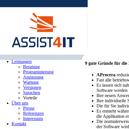
Home
Leistungen
9 gute Gründe für di
Beratung
Programmierung
AProcera
reduzie
Anpassung
Fast alle betrieb
Wartung
Es lassen sich na
Versionen
Software werden 
Sprachen
Ihre neuen Anwend
Vorteile
Ihre individuelle
Über uns
Die für Sie indiv
Presse
Es entsteht währe
Referenzen
die Applikation en
Impressum
Die normalerweise
Kontakt
der Software wir